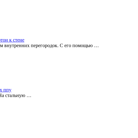
тон к стене
ем внутренних перегородок. С его помощью …
ах ппу
 На стальную …