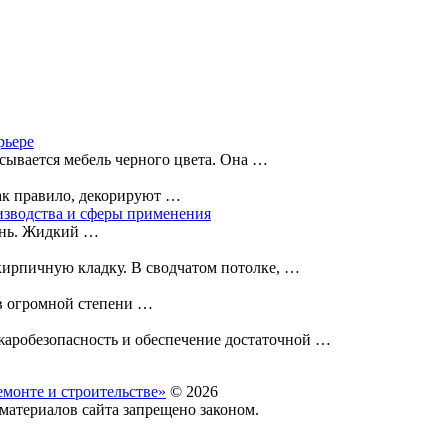
рьере
ывается мебель черного цвета. Она …
ак правило, декорируют …
изводства и сферы применения
мень. Жидкий …
 кирпичную кладку. В сводчатом потолке, …
 в огромной степени …
жаробезопасность и обеспечение достаточной …
емонте и строительстве»
© 2026
материалов сайта запрещено законом.